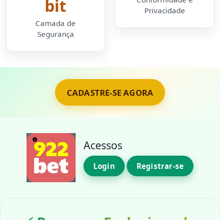
bit
Privacidade
Camada de
Segurança
CADASTRE-SE AGORA
Acessos
Login
Registrar-se