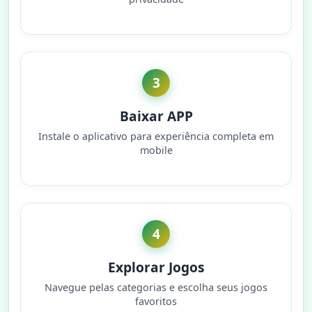
3
Baixar APP
Instale o aplicativo para experiência completa em
mobile
4
Explorar Jogos
Navegue pelas categorias e escolha seus jogos
favoritos