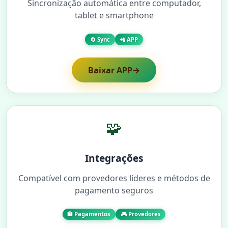
Sincronização automática entre computador,
tablet e smartphone
🔄 Sync
📲 APP
Baixar APP
→
🧩
Integrações
Compatível com provedores líderes e métodos de
pagamento seguros
🏦 Pagamentos
🎮 Provedores