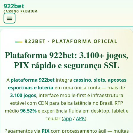
922bet
CASSINO PREMIUM
922BET · PLATAFORMA OFICIAL
Plataforma 922bet: 3.100+ jogos,
PIX rápido e segurança SSL
A
plataforma 922bet
integra
cassino, slots, apostas
esportivas e loteria
em uma única conta — mais de
3.100 jogos
, interface mobile-first e infraestrutura
estável com CDN para baixa latência no Brasil. RTP
médio
96,52%
e experiência fluida em desktop, tablet e
celular (
app
/
APK
).
Pagamentos via
PIX
com processamento ágil — muitas