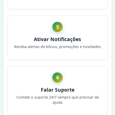
5
Ativar Notificações
Receba alertas de bônus, promoções e novidades
6
Falar Suporte
Contate o suporte 24/7 sempre que precisar de
ajuda