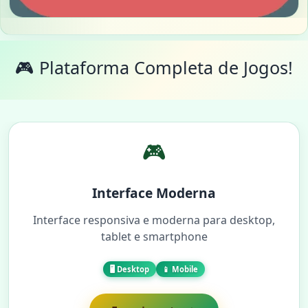
🎮 Plataforma Completa de Jogos!
🎮
Interface Moderna
Interface responsiva e moderna para desktop,
tablet e smartphone
🖥️ Desktop
📱 Mobile