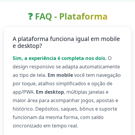
❓ FAQ - Plataforma
A plataforma funciona igual em mobile
e desktop?
Sim, a experiência é completa nos dois.
O
design responsivo se adapta automaticamente
ao tipo de tela.
Em mobile
você tem navegação
por toque, atalhos simplificados e opção de
app/PWA.
Em desktop
, múltiplas janelas e
maior área para acompanhar jogos, apostas e
histórico. Depósitos, saques, bônus e suporte
funcionam da mesma forma, com saldo
sincronizado em tempo real.