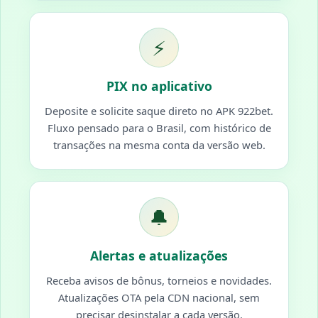
⚡
PIX no aplicativo
Deposite e solicite saque direto no APK 922bet.
Fluxo pensado para o Brasil, com histórico de
transações na mesma conta da versão web.
🔔
Alertas e atualizações
Receba avisos de bônus, torneios e novidades.
Atualizações OTA pela CDN nacional, sem
precisar desinstalar a cada versão.