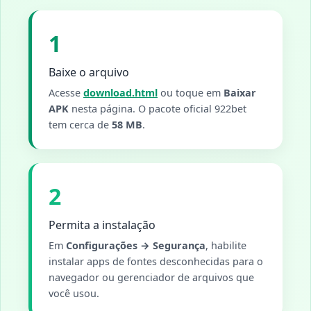
1
Baixe o arquivo
Acesse
download.html
ou toque em
Baixar
APK
nesta página. O pacote oficial 922bet
tem cerca de
58 MB
.
2
Permita a instalação
Em
Configurações → Segurança
, habilite
instalar apps de fontes desconhecidas para o
navegador ou gerenciador de arquivos que
você usou.