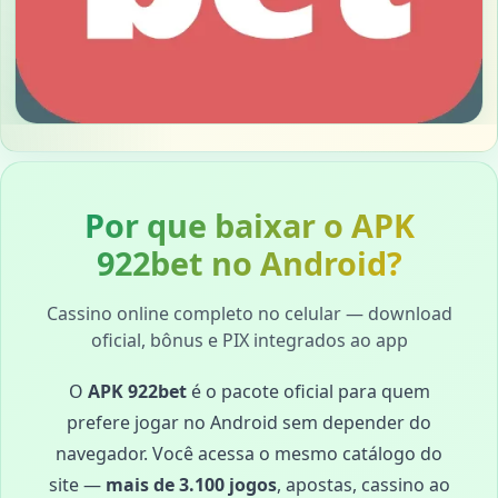
Por que baixar o APK
922bet no Android?
Cassino online completo no celular — download
oficial, bônus e PIX integrados ao app
O
APK 922bet
é o pacote oficial para quem
prefere jogar no Android sem depender do
navegador. Você acessa o mesmo catálogo do
site —
mais de 3.100 jogos
, apostas, cassino ao