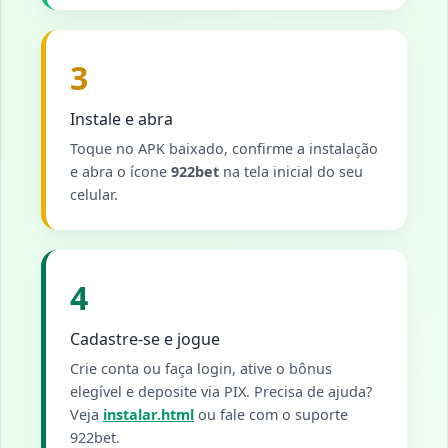
3
Instale e abra
Toque no APK baixado, confirme a instalação
e abra o ícone
922bet
na tela inicial do seu
celular.
4
Cadastre-se e jogue
Crie conta ou faça login, ative o bônus
elegível e deposite via PIX. Precisa de ajuda?
Veja
instalar.html
ou fale com o suporte
922bet.